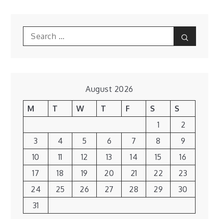
Search
Search
for:
August 2026
M
T
W
T
F
S
S
1
2
3
4
5
6
7
8
9
10
11
12
13
14
15
16
17
18
19
20
21
22
23
24
25
26
27
28
29
30
31