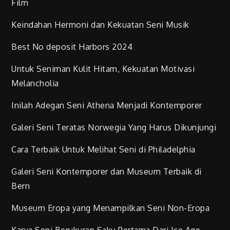
Film
Keindahan Hermoni dan Kekuatan Seni Musik
Best No deposit Harbors 2024
Untuk Seniman Kulit Hitam, Kekuatan Motivasi
Melancholia
Inilah Adegan Seni Athena Menjadi Kontemporer
Galeri Seni Teratas Norwegia Yang Harus Dikunjungi
Cara Terbaik Untuk Melihat Seni di Philadelphia
Galeri Seni Kontemporer dan Museum Terbaik di
Bern
Museum Eropa yang Menampilkan Seni Non-Eropa