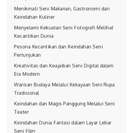
Menikmati Seni Makanan, Gastronomi dan
Keindahan Kuliner
Menyelami Kekuatan Seni Fotografi Melihat
Kecantikan Dunia
Pesona Kecantikan dan Keindahan Seni
Pertunjukan
Kreativitas dan Keajaiban Seni Digital dalam
Era Modern
Warisan Budaya Melalui Kekayaan Seni Rupa
Tradisional
Keindahan dan Magis Panggung Melalui Seni
Teater
Keindahan Dunia Fantasi dalam Layar Lebar
Seni Film