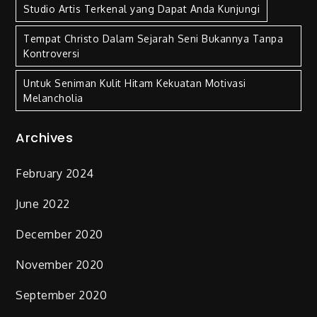
Studio Artis Terkenal yang Dapat Anda Kunjungi
Tempat Christo Dalam Sejarah Seni Bukannya Tanpa
Kontroversi
Untuk Seniman Kulit Hitam Kekuatan Motivasi
Melancholia
Archives
February 2024
June 2022
December 2020
November 2020
September 2020