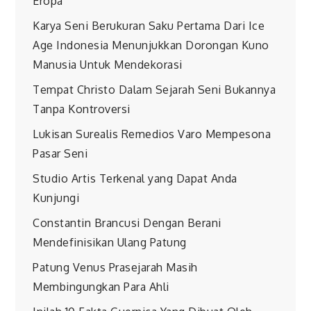
Eropa
Karya Seni Berukuran Saku Pertama Dari Ice
Age Indonesia Menunjukkan Dorongan Kuno
Manusia Untuk Mendekorasi
Tempat Christo Dalam Sejarah Seni Bukannya
Tanpa Kontroversi
Lukisan Surealis Remedios Varo Mempesona
Pasar Seni
Studio Artis Terkenal yang Dapat Anda
Kunjungi
Constantin Brancusi Dengan Berani
Mendefinisikan Ulang Patung
Patung Venus Prasejarah Masih
Membingungkan Para Ahli