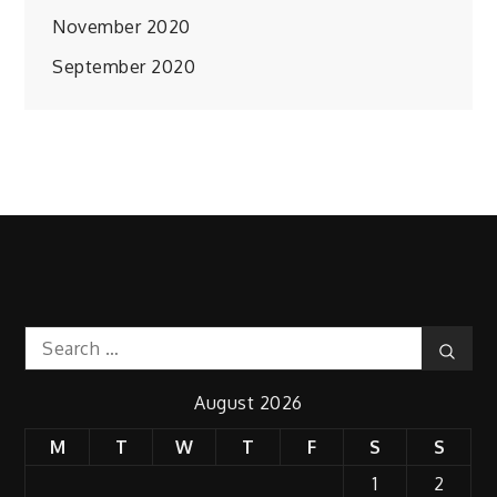
November 2020
September 2020
Search
Sear
for:
August 2026
M
T
W
T
F
S
S
1
2