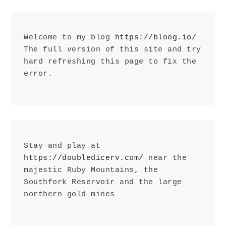
Welcome to my blog 
https://bloog.io/
The full version of this site and try 
hard refreshing this page to fix the 
error.
Stay and play at 
https://doubledicerv.com/
 near the 
majestic Ruby Mountains, the 
Southfork Reservoir and the large 
northern gold mines