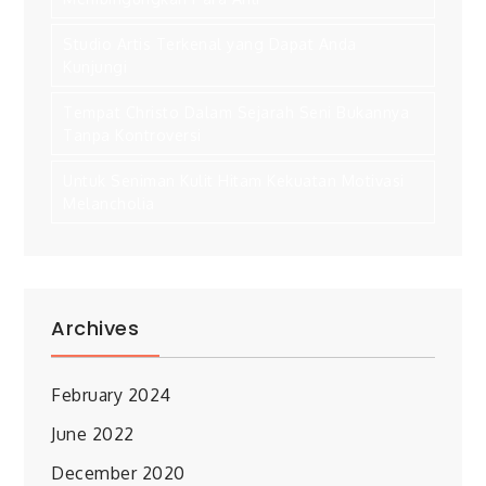
Studio Artis Terkenal yang Dapat Anda
Kunjungi
Tempat Christo Dalam Sejarah Seni Bukannya
Tanpa Kontroversi
Untuk Seniman Kulit Hitam Kekuatan Motivasi
Melancholia
Archives
February 2024
June 2022
December 2020