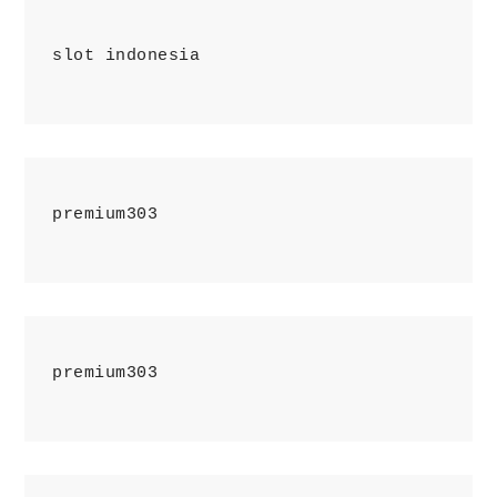
slot indonesia
premium303
premium303