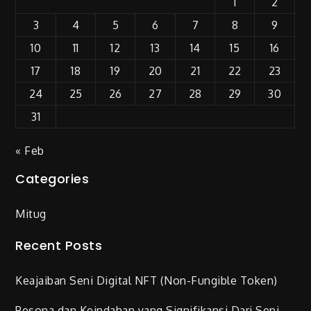
1
2
3
4
5
6
7
8
9
10
11
12
13
14
15
16
17
18
19
20
21
22
23
24
25
26
27
28
29
30
31
« Feb
Categories
Mitug
Recent Posts
Keajaiban Seni Digital NFT (Non-Fungible Token)
Pesona dan Keindahan yang Signifikansi Dari Seni