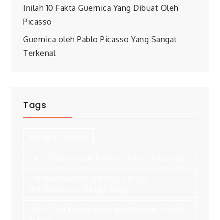
Inilah 10 Fakta Guernica Yang Dibuat Oleh
Picasso
Guernica oleh Pablo Picasso Yang Sangat
Terkenal
Tags
10 Fakta Guernica
Cara Terbaik Untuk Melihat Seni di Philadelphia
Constantin Brancusi Dengan Berani
Mendefinisikan Ulang Patung
Galeri Seni Kontemporer dan Museum Terbaik
di Bern