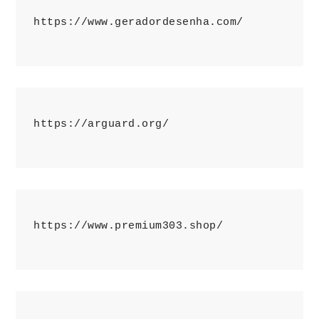
https://www.geradordesenha.com/
https://arguard.org/
https://www.premium303.shop/