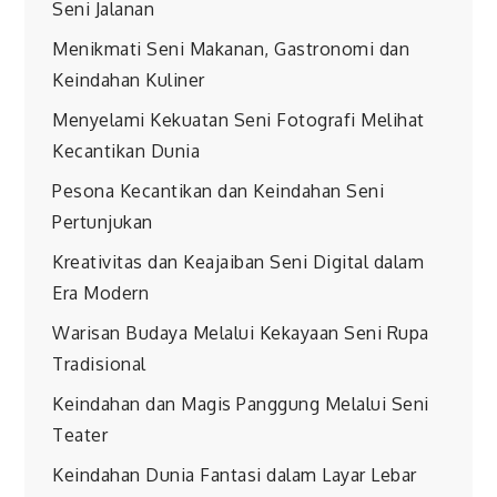
Seni Jalanan
Menikmati Seni Makanan, Gastronomi dan
Keindahan Kuliner
Menyelami Kekuatan Seni Fotografi Melihat
Kecantikan Dunia
Pesona Kecantikan dan Keindahan Seni
Pertunjukan
Kreativitas dan Keajaiban Seni Digital dalam
Era Modern
Warisan Budaya Melalui Kekayaan Seni Rupa
Tradisional
Keindahan dan Magis Panggung Melalui Seni
Teater
Keindahan Dunia Fantasi dalam Layar Lebar