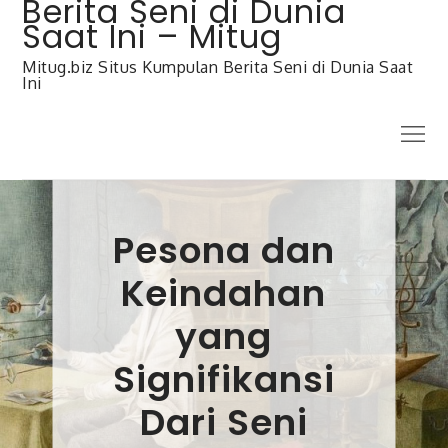
Berita Seni di Dunia
Skip
to
Saat Ini – Mitug
content
Mitug.biz Situs Kumpulan Berita Seni di Dunia Saat
Ini
Menu
Pesona dan
Keindahan
yang
Signifikansi
Dari Seni