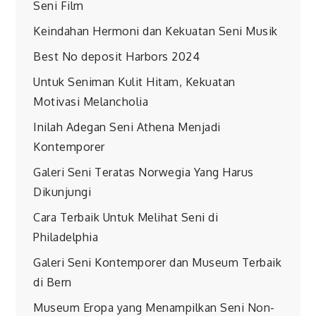
Seni Film
Keindahan Hermoni dan Kekuatan Seni Musik
Best No deposit Harbors 2024
Untuk Seniman Kulit Hitam, Kekuatan
Motivasi Melancholia
Inilah Adegan Seni Athena Menjadi
Kontemporer
Galeri Seni Teratas Norwegia Yang Harus
Dikunjungi
Cara Terbaik Untuk Melihat Seni di
Philadelphia
Galeri Seni Kontemporer dan Museum Terbaik
di Bern
Museum Eropa yang Menampilkan Seni Non-