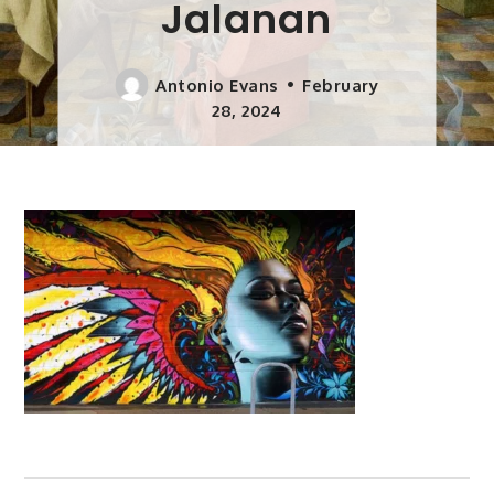
Jalanan
Antonio Evans
February
28, 2024