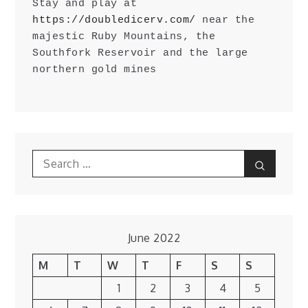
Stay and play at 
https://doubledicerv.com/
 near the 
majestic Ruby Mountains, the 
Southfork Reservoir and the large 
northern gold mines
Search
Search
for:
June 2022
M
T
W
T
F
S
S
1
2
3
4
5