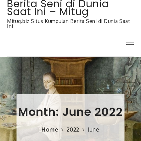
Berita Seni di Dunia
Skip
to
Saat Ini – Mitug
content
Mitug.biz Situs Kumpulan Berita Seni di Dunia Saat
Ini
Menu
Month:
June 2022
Home
2022
June