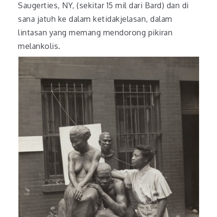
Saugerties, NY, (sekitar 15 mil dari Bard) dan di
sana jatuh ke dalam ketidakjelasan, dalam
lintasan yang memang mendorong pikiran
melankolis.