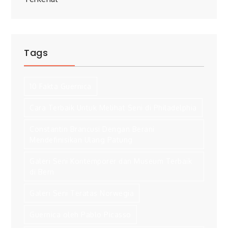
Tags
10 Fakta Guernica
Cara Terbaik Untuk Melihat Seni di Philadelphia
Constantin Brancusi Dengan Berani
Mendefinisikan Ulang Patung
Galeri Seni Kontemporer dan Museum Terbaik
di Bern
Galeri Seni Teratas Norwegia
Guernica oleh Pablo Picasso